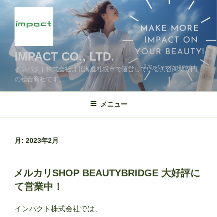
コ
ン
テ
ン
ツ
IMPACT CO., LTD.
へ
インパクト株式会社は北海道札幌市で運営している美容商材専門
ス
の総合商社です。
キ
ッ
メニュー
プ
月:
2023年2月
投
メルカリSHOP BEAUTYBRIDGE 大好評に
稿
て営業中！
日:
インパクト株式会社では、