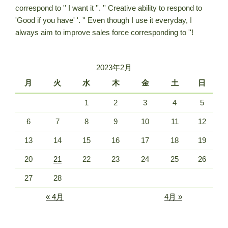
correspond to '' I want it ''. '' Creative ability to respond to
'Good if you have' '. '' Even though I use it everyday, I
always aim to improve sales force corresponding to ''!
2023年2月
月
火
水
木
金
土
日
1
2
3
4
5
6
7
8
9
10
11
12
13
14
15
16
17
18
19
20
21
22
23
24
25
26
27
28
« 4月
4月 »