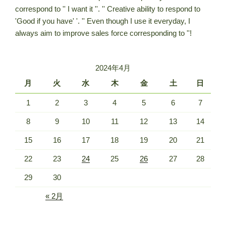
correspond to '' I want it ''. '' Creative ability to respond to
'Good if you have' '. '' Even though I use it everyday, I
always aim to improve sales force corresponding to ''!
2024年4月
月
火
水
木
金
土
日
1
2
3
4
5
6
7
8
9
10
11
12
13
14
15
16
17
18
19
20
21
22
23
24
25
26
27
28
29
30
« 2月