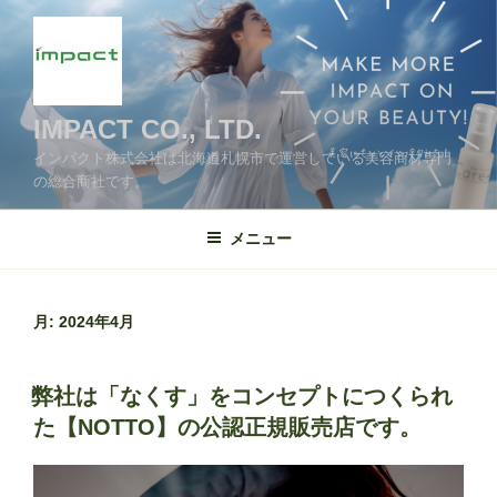
コ
ン
テ
ン
ツ
IMPACT CO., LTD.
へ
インパクト株式会社は北海道札幌市で運営している美容商材専門
ス
の総合商社です。
キ
ッ
メニュー
プ
月:
2024年4月
投
弊社は「なくす」をコンセプトにつくられ
稿
た【NOTTO】の公認正規販売店です。
日: