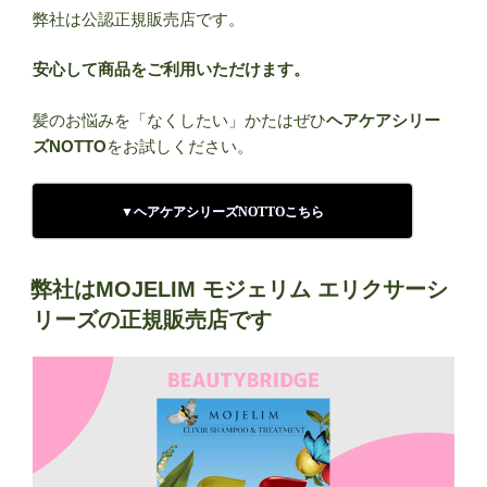
弊社は公認正規販売店です。
安心して商品をご利用いただけます。
髪のお悩みを「なくしたい」かたはぜひ
ヘアケアシリー
ズNOTTO
をお試しください。
▼ヘアケアシリーズNOTTOこちら
投
弊社はMOJELIM モジェリム エリクサーシ
稿
リーズの正規販売店です
日: